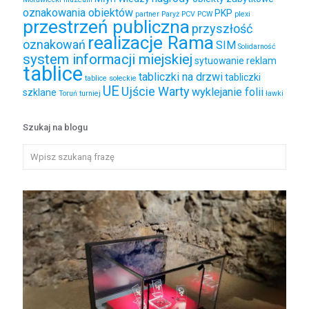
oznakowania obiektów
PKP
partner
Paryż
PCV
PCW
plexi
przestrzeń publiczna
przyszłość
realizacje Rama
oznakowań
SIM
Solidarność
system informacji miejskiej
sytuowanie reklam
tablice
tabliczki na drzwi
tabliczki
tablice sołeckie
UE
Ujście Warty
wyklejanie folii
szklane
Toruń
turniej
ławki
Szukaj na blogu