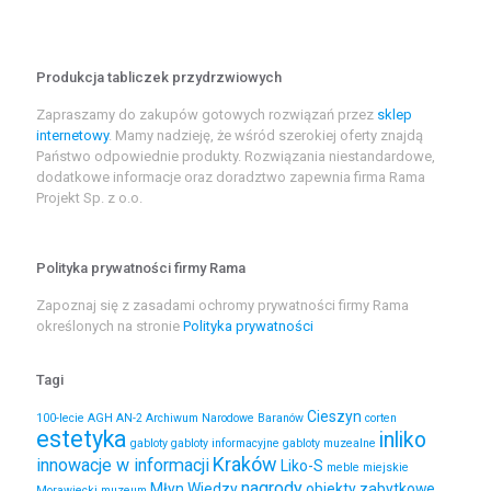
Produkcja tabliczek przydrzwiowych
Zapraszamy do zakupów gotowych rozwiązań przez
sklep
internetowy
. Mamy nadzieję, że wśród szerokiej oferty znajdą
Państwo odpowiednie produkty. Rozwiązania niestandardowe,
dodatkowe informacje oraz doradztwo zapewnia firma Rama
Projekt Sp. z o.o.
Polityka prywatności firmy Rama
Zapoznaj się z zasadami ochromy prywatności firmy Rama
określonych na stronie
Polityka prywatności
Tagi
Cieszyn
100-lecie
AGH
AN-2
Archiwum Narodowe
Baranów
corten
estetyka
inliko
gabloty
gabloty informacyjne
gabloty muzealne
Kraków
innowacje w informacji
Liko-S
meble miejskie
nagrody
Młyn Wiedzy
obiekty zabytkowe
Morawiecki
muzeum