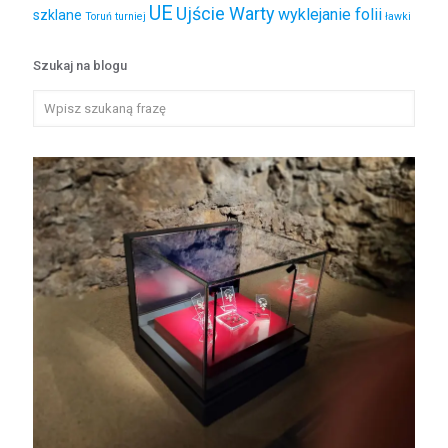
UE
Ujście Warty
wyklejanie folii
szklane
Toruń
turniej
ławki
Szukaj na blogu