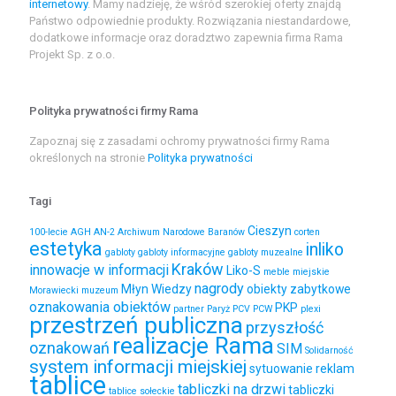
internetowy
. Mamy nadzieję, że wśród szerokiej oferty znajdą
Państwo odpowiednie produkty. Rozwiązania niestandardowe,
dodatkowe informacje oraz doradztwo zapewnia firma Rama
Projekt Sp. z o.o.
Polityka prywatności firmy Rama
Zapoznaj się z zasadami ochromy prywatności firmy Rama
określonych na stronie
Polityka prywatności
Tagi
Cieszyn
100-lecie
AGH
AN-2
Archiwum Narodowe
Baranów
corten
estetyka
inliko
gabloty
gabloty informacyjne
gabloty muzealne
Kraków
innowacje w informacji
Liko-S
meble miejskie
nagrody
Młyn Wiedzy
obiekty zabytkowe
Morawiecki
muzeum
oznakowania obiektów
PKP
partner
Paryż
PCV
PCW
plexi
przestrzeń publiczna
przyszłość
realizacje Rama
oznakowań
SIM
Solidarność
system informacji miejskiej
sytuowanie reklam
tablice
tabliczki na drzwi
tabliczki
tablice sołeckie