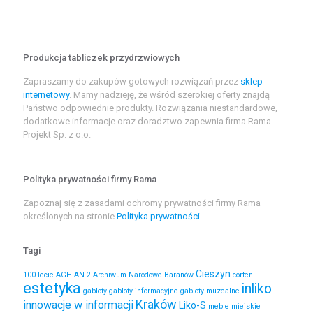
Produkcja tabliczek przydrzwiowych
Zapraszamy do zakupów gotowych rozwiązań przez
sklep
internetowy
. Mamy nadzieję, że wśród szerokiej oferty znajdą
Państwo odpowiednie produkty. Rozwiązania niestandardowe,
dodatkowe informacje oraz doradztwo zapewnia firma Rama
Projekt Sp. z o.o.
Polityka prywatności firmy Rama
Zapoznaj się z zasadami ochromy prywatności firmy Rama
określonych na stronie
Polityka prywatności
Tagi
Cieszyn
100-lecie
AGH
AN-2
Archiwum Narodowe
Baranów
corten
estetyka
inliko
gabloty
gabloty informacyjne
gabloty muzealne
Kraków
innowacje w informacji
Liko-S
meble miejskie