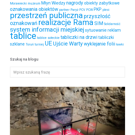
nagrody
Młyn Wiedzy
obiekty zabytkowe
Morawiecki
muzeum
oznakowania obiektów
PKP
partner
Paryż
PCV
PCW
plexi
przestrzeń publiczna
przyszłość
realizacje Rama
oznakowań
SIM
Solidarność
system informacji miejskiej
sytuowanie reklam
tablice
tabliczki na drzwi
tabliczki
tablice sołeckie
UE
Ujście Warty
wyklejanie folii
szklane
Toruń
turniej
ławki
Szukaj na blogu