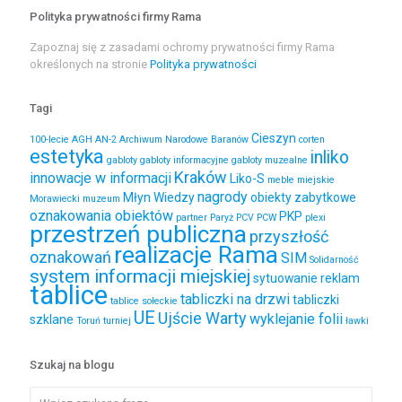
Polityka prywatności firmy Rama
Zapoznaj się z zasadami ochromy prywatności firmy Rama
określonych na stronie
Polityka prywatności
Tagi
Cieszyn
100-lecie
AGH
AN-2
Archiwum Narodowe
Baranów
corten
estetyka
inliko
gabloty
gabloty informacyjne
gabloty muzealne
Kraków
innowacje w informacji
Liko-S
meble miejskie
nagrody
Młyn Wiedzy
obiekty zabytkowe
Morawiecki
muzeum
oznakowania obiektów
PKP
partner
Paryż
PCV
PCW
plexi
przestrzeń publiczna
przyszłość
realizacje Rama
oznakowań
SIM
Solidarność
system informacji miejskiej
sytuowanie reklam
tablice
tabliczki na drzwi
tabliczki
tablice sołeckie
UE
Ujście Warty
wyklejanie folii
szklane
Toruń
turniej
ławki
Szukaj na blogu