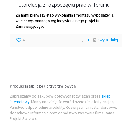
Fotorelacja z rozpoczęcia prac w Toruniu
Za nami pierwszy etap wykonania i montażu wyposażenia
wnętrz wykonanego wg indywidualnego projektu
Zamawiającego.
4
1
Czytaj dalej
Produkcja tabliczek przydrzwiowych
Zapraszamy do zakupów gotowych rozwiązań przez
sklep
internetowy
. Mamy nadzieję, że wśród szerokiej oferty znajdą
Państwo odpowiednie produkty. Rozwiązania niestandardowe,
dodatkowe informacje oraz doradztwo zapewnia firma Rama
Projekt Sp. z o.o.