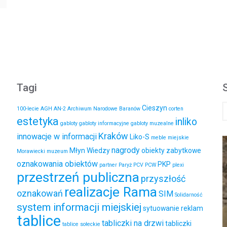
Tagi
Cieszyn
100-lecie
AGH
AN-2
Archiwum Narodowe
Baranów
corten
estetyka
inliko
gabloty
gabloty informacyjne
gabloty muzealne
Kraków
innowacje w informacji
Liko-S
meble miejskie
nagrody
Młyn Wiedzy
obiekty zabytkowe
Morawiecki
muzeum
oznakowania obiektów
PKP
partner
Paryż
PCV
PCW
plexi
przestrzeń publiczna
przyszłość
realizacje Rama
oznakowań
SIM
Solidarność
system informacji miejskiej
sytuowanie reklam
tablice
tabliczki na drzwi
tabliczki
tablice sołeckie